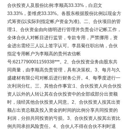
合伙投资人及股份比例:李顺高33.33%，白启文
33.33%，姜维虎33.33%。各股东根据股份比例以现金方
式筹资(以实际到指定帐户资金为准)。二、合伙项目的管
理:1、合伙资金由向德明进行管理并负责会计记帐工作，
全体合伙人对帐目进行监管，专款专用，严禁挪用，资
金进出需经三人以上签字认可。李昌菊任职出纳，合伙
指定专用帐户为李顺高的贵州农信帐
号:6217790001159338***。2、合伙投资业务由股东共
同商量，由李顺高负责管理，具有决策权。3、每月与久
盛建材有限公司对帐后进行财务公开。4、每季度进行一
次利润分红。三、其他合作事宜:1、合伙投资人向合伙投
资人以外的人转让其在合伙投资中的全部或部分出资额
时，须经其他合伙投资人同意。2、合伙投资人按其出资
额占出资总额及投入资金的时间的比例分享共同投资的
利润，分担共同投资的亏损。3、合伙投资人按其出资比
例共同承担风险责任。4、合伙人不得在合伙不利时退