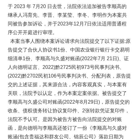
于 2023 年 7月20 日去世，法院依法追加被告李顺高的
继承人冯育先、李晋、李某莹、李冬、李明作为本案共
同被告参加诉讼，并于2023年12月7日依法适用普通程
序公开开庭进行审理。
本案当事人围绕本案诉讼请求向法院提交了以下证据:原
告提交了合伙人协议书1份、中国农业银行银行卡交易明
细清单1份、李顺高与久盛对账函(2022年7月 21日)、证
人向德明证言、2022)黔2725民初973号民事判决书、
(2022)黔2702民初106号民事判决书、分配列表，原告提
交的上述证据，其来源合法，内容客观真实，与本案有
关联，法院予以认定，作为本案定案依据。被告提交了
李顺高与久盛公司对账函(2022年8月29日)，原告提交的
收条、债权债务转让协议复印件、2张转款凭证复印件，
法院不予认可。是因为被告方被告向法院提交的对账
函，是向德明与李顺高还签订了一份《李顺高与久盛对
账涵(包含贵福达和群友公司、锦辰公司》落款日期为