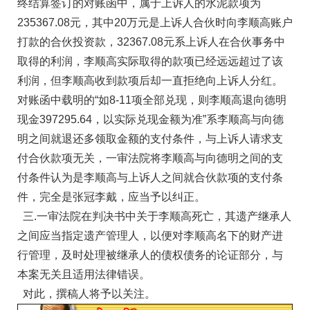
终结算签订的对账函中，属于上诉人的水泥款项为
235367.08元，其中20万元是上诉人合伙时向李顺高账户
打款的合伙投资款，32367.08元系上诉人在合伙事务中
取得的利润，李顺高实际取得的款项已经远远超过了该
利润，但李顺高收到款项后却一直拒绝向上诉人分红。
对账函中载明的“如8-11项全部兑现，则李顺高退向德明
现金397295.64，以实际兑现金额为准”系李顺高与向德
明之间就退还多领取金额的支付条件，与上诉人请求支
付合伙款项无关，一审法院将李顺高与向德明之间的支
付条件认为是李顺高与上诉人之间就合伙款项的支付条
件，完全是张冠李戴，应当予以纠正。
三.一审法院在判决书中关于李顺高死亡，其遗产继承人
之间应当指定遗产管理人，以便对李顺高名下的财产进
行管理，及时处理被继承人的债权债务的论证部分，与
本案无关且适用法律错误。
对此，撰稿人将予以关注。