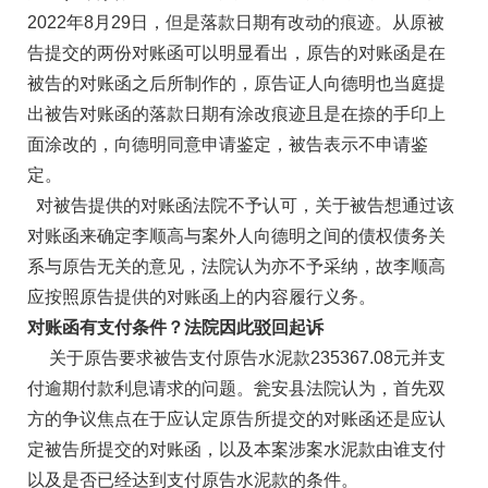
2022年8月29日，但是落款日期有改动的痕迹。从原被
告提交的两份对账函可以明显看出，原告的对账函是在
被告的对账函之后所制作的，原告证人向德明也当庭提
出被告对账函的落款日期有涂改痕迹且是在捺的手印上
面涂改的，向德明同意申请鉴定，被告表示不申请鉴
定。
对被告提供的对账函法院不予认可，关于被告想通过该
对账函来确定李顺高与案外人向德明之间的债权债务关
系与原告无关的意见，法院认为亦不予采纳，故李顺高
应按照原告提供的对账函上的内容履行义务。
对账函有支付条件？法院因此驳回起诉
关于原告要求被告支付原告水泥款235367.08元并支
付逾期付款利息请求的问题。瓮安县法院认为，首先双
方的争议焦点在于应认定原告所提交的对账函还是应认
定被告所提交的对账函，以及本案涉案水泥款由谁支付
以及是否已经达到支付原告水泥款的条件。