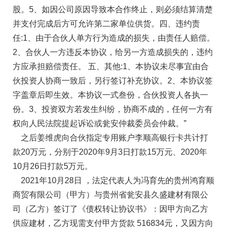
股。5、如因公司原因导致本合作终止，则必须结算清楚
并支付完成后方可允许第二家单位供货。四、违约责
任:1、由于合伙人单方行为造成的损失，由责任人赔偿。
2、合伙人一方违反本协议，给另一方造成损失的，违约
方应承担赔偿责任。 五、其他:1、本协议未尽事宜由合
伙投资人协商一致后，另行签订补充协议。2、本协议签
字盖章后即生效。本协议一式叁份，合伙投资人各执一
份。3、投资双方若发生纠纷，协商不成的，任何一方有
权向人民法院提起诉讼或瓮安仲裁委员会仲裁。”
之后姜维虎向合伙指定专用账户李顺高银行卡共计打
款20万元，分别于2020年9月3日打款15万元、2020年
10月26日打款5万元。
2021年10月28日 ，法定代表人为冯育先的贵州鸿育顺
商贸有限公司（甲方）与贵州省瓮安县久盛建材有限公
司（乙方）签订了《债权转让协议书》：因甲方向乙方
供应建材，乙方现需支付甲方货款 516834元，又因方向