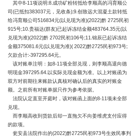
其中8-11项说明:8.成功矿粉转抵给李顺高的冯育顺公
司(已抵扣383037元，见收条);9.创致远大混凝土款转抵
给冯育顺公司516834元(以兑现为准)(2022)黔 2725民初
915号;10.贵福达(群友)已起诉冻结金额483764.35元(以
兑现为准)(2022)黔 2702民初106号;11.锦辰已起诉冻结
金额375081.6元(以兑现为准)( 2022)黔2725民初973号;
欠款合计:-397295.64元。
该对账单注明：如8-11项全部兑现，则李顺高退向德
明现金397295.64.以实际兑现金额为准。以上对账函为
双方对前期往来账款认真核对确认后的真实的对账金
额。之前所有对账单据只作为参考依据。
法院认定直至开庭时，该对账函上面的8-11项未全部
兑现。
而李顺高收到货款后却一直拖欠不向姜维虎支付应得
的款项。
瓮安县法院作出的(2022)黔2725民初973号生效民事判