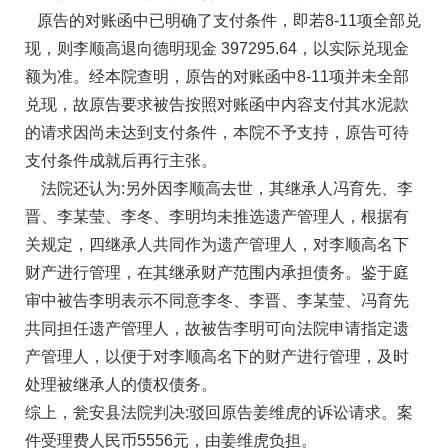
原告的对账函中已明确了支付条件，即若8-11项全部兑
现，则李顺高退向德明现金 397295.64，以实际兑现金
额为准。经本院查明，原告的对账函中8-11项并未全部
兑现，故原告要求被告按照对账函中内容支付其水泥款
的请求因尚未达到支付条件，本院不予支持，原告可待
支付条件成就后再行主张。
法院还认为:另外因李顺高去世，其继承人冯育先、李
晋、李某莹、李冬、李明均未推选遗产管理人，根据有
关规定，四继承人共同作为遗产管理人，对李顺高名下
财产进行管理，在其继承财产范围内承担债务。鉴于庭
审中被告李明表示不同意李冬、李晋、李某莹、冯育先
共同担任遗产管理人，故被告李明可向法院申请指定遗
产管理人，以便于对李顺高名下的财产进行管理，及时
处理被继承人的债权债务。
综上，瓮安县法院判决:驳回原告姜维虎的诉讼请求。案
件受理费人民币5556元，由姜维虎负担。