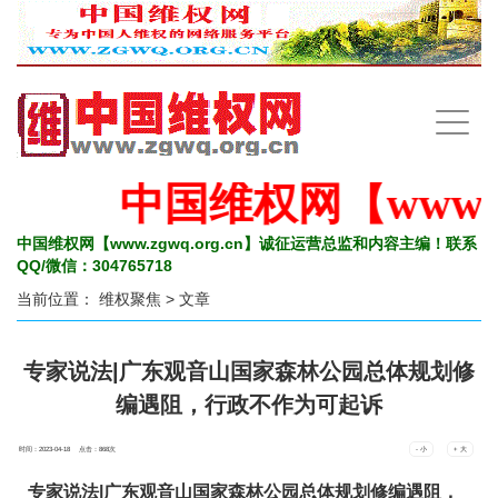
手
机
导
航
中国维权网【www.zg
中国维权网【www.zgwq.org.cn】诚征运营总监和内容主编！联系
QQ/微信：304765718
当前位置：
维权聚焦
> 文章
专家说法|广东观音山国家森林公园总体规划修
编遇阻，行政不作为可起诉
时间：2023-04-18 点击：
868
次
- 小
+ 大
专家说法|广东观音山国家森林公园总体规划修编遇阻，