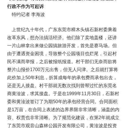
行政不作为可起诉
特约记者 李海波
上世纪九十年代，广东东莞市樟木头镇石新村委乘着
改革东风，想办法搞活经济。他们除了卖地盖楼，还讲
一片山林拿出来做公园搞旅游开发，首先是赛马场。但
由于遭遇资金困境，导致整个公园项目也烂尾，引起村
民不满而举报，之后被报纸报道。村干部们无奈而欲将
整片山报价1700万元出售，但无人问津。之后就打算将
此价加上50年利息，折算成每年的承包费而承包出去，
还是无人接盘。村干部就无数次找到曾帮过忙的东莞名
商黄淦波，求其接盘。于是在1999年11月30日，石新村
委和黄淦波签订了为期50年的承包经营合同。合同面积
是1万亩，在合同上表述的边界界限非常清晰，涵盖的内
容、权责也非常清晰。为了规范化建设，在第2年就成立
了东莞市观音山森林公园开发有限公司，黄淦波是投资