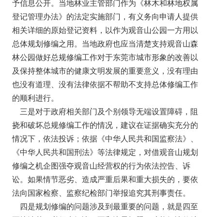
予信息公开。当地林业主管部门作为《林木和林地权属
登记管理办法》的法定实施部门，有义务向申请人提供
相关详细的原始登记资料，以作为观音山公园一方用以
总体规划修编之用。当地政府也应当清楚支持观音山森
林公园做好总规修编工作对于东莞市城市形象的改善以
及保持整体城市的健康文明发展的重要意义，没有理由
也没有道理、没有法律依据不帮助不支持总体修编工作
的顺利进行。
三是对于政府相关部门及个别领导无端设置障碍，阻
挠和破坏总规修编工作的情况，建议在证据确实充分的
情况下，依法投诉；依据《中华人民共和国监察法》、
《中华人民共和国刑法》等法律规定，对借观音山规划
修编之机企图强夺观音山经营权的行为依法控告、诉
讼。如果情节恶劣、造成严重后果和重大损失的，要依
法向国家检察、监察纪检部门举报追究其刑事责任。
四是规划修编的问题涉及到最重要的问题，就是四至