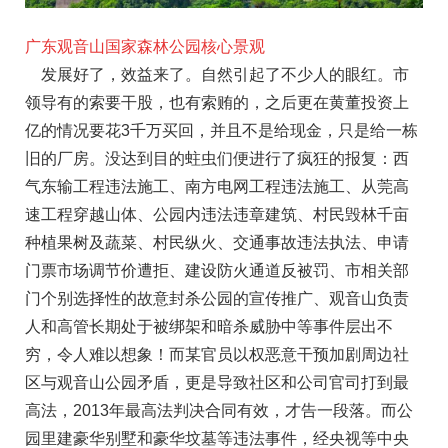
广东观音山国家森林公园核心景观
发展好了，效益来了。自然引起了不少人的眼红。市
领导有的索要干股，也有索贿的，之后更在黄董投资上
亿的情况要花3千万买回，并且不是给现金，只是给一栋
旧的厂房。没达到目的蛀虫们便进行了疯狂的报复：西
气东输工程违法施工、南方电网工程违法施工、从莞高
速工程穿越山体、公园内违法违章建筑、村民毁林千亩
种植果树及蔬菜、村民纵火、交通事故违法执法、申请
门票市场调节价遭拒、建设防火通道反被罚、市相关部
门个别选择性的故意封杀公园的宣传推广、观音山负责
人和高管长期处于被绑架和暗杀威胁中等事件层出不
穷，令人难以想象！而某官员以权恶意干预加剧周边社
区与观音山公园矛盾，更是导致社区和公司官司打到最
高法，2013年最高法判决合同有效，才告一段落。而公
园里建豪华别墅和豪华坟墓等违法事件，经央视等中央