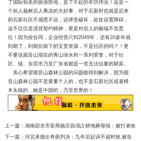
了国际知名的旅游胜地，是了不起的丰功伟业！这是一
个前人栽树后人乘凉的大好事，对于石新村也就是后来
的石新社区不感恩不说，还肆意破坏，处处设置障碍，
这不仅仅是违背契约精神，更是对后人的极端不负责
任！因为按合同，企业经营只到2049年，还有20多年就
到期了，到期后留下的宝贵资源，不是社区的吗？！更
不要说观音山现在的青山绿水和一系列荣誉，对于社
区、镇、东莞市乃至广东省都是一笔无法估量的财富。
衷心希望观音山森林公园的问题能得到解决，因为观
音山森林公园不是黄董个人的，也不是石新社区或者樟
木头镇的，她是中国的，乃至世界的！
上一篇：
湖南邵东市富商杨宗昌强占耕地葬母续：被打者收
到受案回执，调解不成功
下一篇：
河北承德出奇葩判决：九年后起诉不超时效,被告