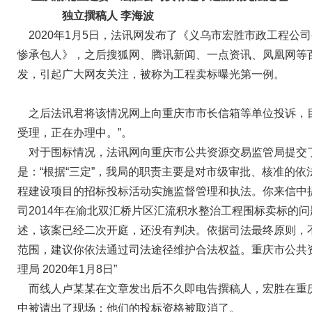
独立撰稿人 李海波
2020年1月5日，法讯网发布了《义乌市宏胜市政工程公司
惨承包人》，之后搜狐网、腾讯新闻、一点资讯、凤凰网等
发，引起广大网友关注，被称为工程卖标曝光第一例。
之后法讯君将该情况网上向重庆市市长信箱等单位投诉，目
受理，正在办理中。”。
对于围标情况，法讯网向重庆市公共资源交易监管局提交
是：“根据“三定”，我局的职责主要是对市级审批、核准的依
程建设项目的招标投标活动实施监督管理和执法。你来信中
司2014年在渝北双汇桥片区汇流积水整治工程围标卖标的
述，该案已经二次开庭，还没有判决。依据司法最终原则，
范围，建议你依法通过司法途径维护合法权益。重庆市公共
理局 2020年1月8日”
而线人卢某某在文章发出后不久即电告撰稿人，宏胜在重
中被请出了现场：他们的投标资格被取消了。