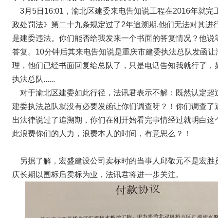
3月5日16:01，渝北区建委来电告知说工程在2016年就
政处罚法》第二十九条规定过了2年追溯期,他们无法对其进
是建委违法。你们能否给我发来一个书面的答复情况？他说
答复。10分钟后其来电告知说是重庆市建委执法总队发函让
理，他们已经书面回复给总队了，只是电话告知我就行了，
执法总队......
对于渝北区建委如此行径，法讯君表示不解：既然认定超
建委执法总队就没有必要发函让你们调查呀？！你们调查了
出法律说过了追溯期，你们在刚开始看完事情经过就明白这
此浪费你们的人力，浪费本人的时间，有意思么？！
另据了解，宏盛建设公司卖标时的当事人邱敬元不是宏胜
庆长期以围标后卖标为业，法讯君将进一步关注。