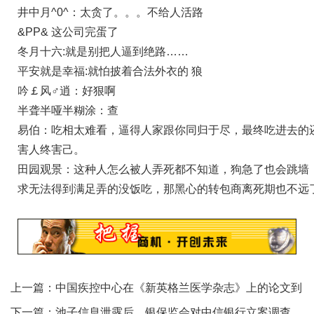
井中月^0^：太贪了。。。不给人活路
&PP& 这公司完蛋了
冬月十六:就是别把人逼到绝路……
平安就是幸福:就怕披着合法外衣的 狼
吟￡风♂逍：好狠啊
半聋半哑半糊涂：查
易伯：吃相太难看，逼得人家跟你同归于尽，最终吃进去的
害人终害己。
田园观景：这种人怎么被人弄死都不知道，狗急了也会跳墙
求无法得到满足弄的没饭吃，那黑心的转包商离死期也不远
上一篇：
中国疾控中心在《新英格兰医学杂志》上的论文到
底讲了什么？
下一篇：
池子信息泄露后，银保监会对中信银行立案调查