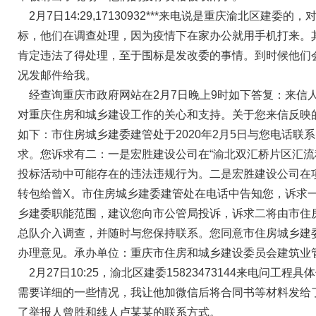
2月7日14:29,17130932***来电说是重庆渝北区建委的
标，他们在调查处理，因为疫情下在家办公就用手机打来。
肯定违法了得处理，至于围标是发改委的事情。到时候他们
况发邮件给我。
经查询重庆市政府网站在2月7日晚上9时如下答复：来信
对重庆住房和城乡建设工作的关心和支持。关于您来信反映
如下：市住房城乡建委建管处于2020年2月5日与您电话联
求。您诉求有二：一是宏胜建设公司在“渝北双汇桥片区汇流
投标活动中可能存在的违法违规行为。二是宏胜建设公司在
转包给曾X。市住房城乡建委建管处在电话中告知您，诉求
乡建委职能范围，建议您向市公管局投诉，诉求二将由市住
总队介入调查，并随时与您保持联系。您同意市住房城乡建
办理意见。承办单位：重庆市住房和城乡建设委员会建筑业
2月27日10:25，渝北区建委15823473144来电问工程
需要详细的一些情况，我让他加微信后将合同书等材料发给
了举报人曾胜和线人卢某某的联系方式。