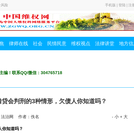
全风险
手机版
|
登陆
|
注
查报告竟
令”？
焦
律师在线
社会
民情民意
维权视点
法律讲堂
地方信
二千亩而
全风险
查报告竟
主编！联系QQ/微信：304765718
令”？
借贷会判刑的3种情形，欠债人你知道吗？
：法治网 作者：佚名
- 小
+ 大
人你知道吗？