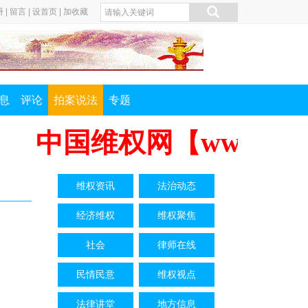
册
|
留言
|
设首页
|
加收藏
息
评论
拍案说法
专题
中国维权网【www.zgw
维权资讯
法治动态
经济维权
维权聚焦
社会
律师在线
民情民意
维权视点
法律讲堂
地方信息