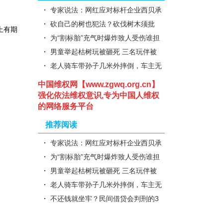
专家说法：网红应对标杆企业西贝承
担侵权责任——西贝事件与网络..
砍自己的树也犯法？砍伐树木须批
上有期
准，滥伐林木获刑罚
为“割标胎”充气时爆炸致人受伤谁担
责
男童举起枯树玩被砸死 三名玩伴被
判担责
老人骑车带孙子几米外摔倒，车主无
过错也赔钱
中国维权网【www.zgwq.org.cn】
强化依法维权意识,专为中国人维权
的网络服务平台
推荐阅读
专家说法：网红应对标杆企业西贝承
担侵权责任——西贝事件与网络..
为“割标胎”充气时爆炸致人受伤谁担
责
男童举起枯树玩被砸死 三名玩伴被
判担责
老人骑车带孙子几米外摔倒，车主无
过错也赔钱
不还钱就坐牢？民间借贷会判刑的3
种情形，欠债人你知道吗？