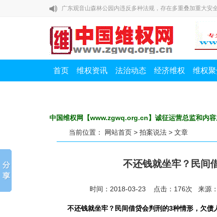
无人受处罚
广东观音山森林公园内违反多种法规，存在多重叠加重大安
馆陶乞业家二次致函邯郸市委书记：奇！邯郸市公安局的核
成了疑犯的辩护词
“促进民营经济发展壮大”的号角下， “全国样本”缘何收到“撤销
浙江金华：这起离谱的强奸案，为何公检法都隐匿证据?
首页
维权资讯
法治动态
经济维权
维权聚
东莞市林业局的违法邪门操作，让不法分子肆无忌惮的毁林
无人受处罚
广东观音山森林公园内违反多种法规，存在多重叠加重大安
馆陶乞业家二次致函邯郸市委书记：奇！邯郸市公安局的核
中国维权网【www.zgwq.org.cn】诚征运营总监和内容
成了疑犯的辩护词
“促进民营经济发展壮大”的号角下， “全国样本”缘何收到“撤销
当前位置：
网站首页
>
拍案说法
> 文章
不还钱就坐牢？民间
时间：2018-03-23 点击：
176
次
来源
不还钱就坐牢？民间借贷会判刑的3种情形，欠债