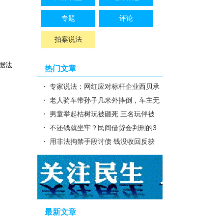
专题
评论
拍案说法
据法
热门文章
专家说法：网红应对标杆企业西贝承
担侵权责任——西贝事件与网络..
老人骑车带孙子几米外摔倒，车主无
过错也赔钱
男童举起枯树玩被砸死 三名玩伴被
判担责
不还钱就坐牢？民间借贷会判刑的3
种情形，欠债人你知道吗？
用非法拘禁手段讨债 钱没收回反获
罪
最新文章