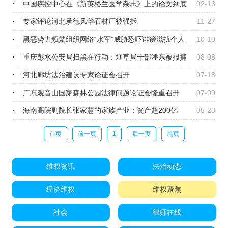
中国疾控中心在《新英格兰医学杂志》上的论文到底
02-13
讲了什么？
专家评论河北承德风华石材厂被强拆
11-27
黑恶势力频繁组织网络“水军”威胁恐吓诽谤滋扰个人
10-10
与企业
重庆彭水公安局扫黑在行动：烟草局干部潘东被报捕
08-08
河北廊坊法治建设专家论证会召开
07-18
广东观音山国家森林公园法律问题论证会隆重召开
07-09
海南高院副院长张家慧的家族产业：资产超200亿
05-23
首页
前一页
1
后一页
尾页
维权资讯
法治动态
经济维权
维权聚焦
社会
律师在线