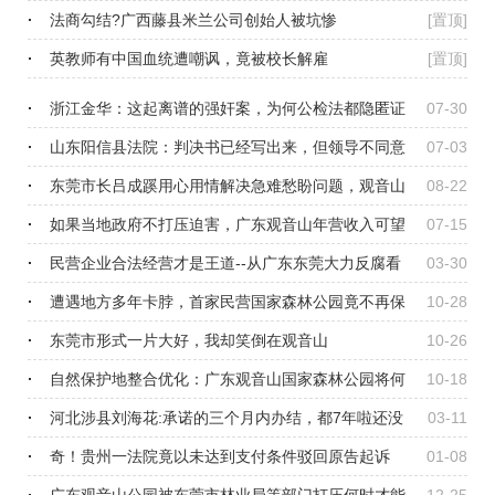
法商勾结?广西藤县米兰公司创始人被坑惨
[置顶]
英教师有中国血统遭嘲讽，竟被校长解雇
[置顶]
浙江金华：这起离谱的强奸案，为何公检法都隐匿证
07-30
据?
山东阳信县法院：判决书已经写出来，但领导不同意
07-03
发出
东莞市长吕成蹊用心用情解决急难愁盼问题，观音山
08-22
公园多次诉求咋解决
如果当地政府不打压迫害，广东观音山年营收入可望
07-15
超10亿元
民营企业合法经营才是王道--从广东东莞大力反腐看
03-30
民营企业的发展之路
遭遇地方多年卡脖，首家民营国家森林公园竟不再保
10-28
留
东莞市形式一片大好，我却笑倒在观音山
10-26
自然保护地整合优化：广东观音山国家森林公园将何
10-18
去何从
河北涉县刘海花:承诺的三个月内办结，都7年啦还没
03-11
影！
奇！贵州一法院竟以未达到支付条件驳回原告起诉
01-08