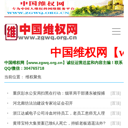
手
机
导
航
中国维权网【www
中国维权网【www.zgwq.org.cn】诚征运营总监和内容主编！联系
QQ/微信：304765718
当前位置：
维权聚焦
重庆彭水公安局扫黑在行动：烟草局干部潘东被报捕
[置顶]
河北廊坊法治建设专家论证会召开
[置顶]
浙江达威电子公司冷血对待员工，老员工患癌无人理
[置顶]
黄璋宝特大集资案已致6人死亡，持赃老板逍遥法外?
[置顶]