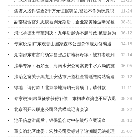
广东观音山公园被东莞市林业局等部门打压何时才能
12-25
拨云见日？
集资入股诈骗近2千万元证据确凿,警员不作为玩忽职
11-24
守涉嫌卖法市恩
副部级贪官刘志庚被判无期后，企业家黄淦波曝光被
08-31
其低价抢企未果种种打压往事
河北承德出奇葩判决：九年后起诉不超时效,被告竟为
06-12
原告作证没发现问题
专家说法|广东观音山国家森林公园总体规划修编遇
04-18
阻，行政不作为可起诉
湖南邵东市富商杨宗昌强占耕地葬母续：被打者收到
02-14
受案回执，调解不成功
法学专家：石如玉、海南水安公司索要中水六局的施
06-05
工款项没有合法依据
法治之窗关于黑龙江安达市张遵柱金雷诋毁网站编造
02-12
事实的声明
绿地，请付款！北京绿地海珀云翡项目，请付款
11-11
专家说法|房屋征收获得补偿，难构成诈骗也不应该退
05-28
还
北京召开云联惠公司经营模式记者会议
08-22
池子信息泄露后，银保监会对中信银行立案调查
05-10
重庆渝北区建委：宏胜公司卖标过了追溯期无法处理
03-07